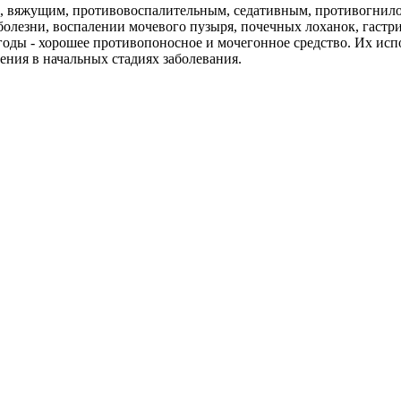
, вяжущим, противовоспалительным, седативным, противогнилос
олезни, воспалении мочевого пузыря, почечных лоханок, гастр
оды - хорошее противопоносное и мочегонное средство. Их исп
ния в начальных стадиях заболевания.