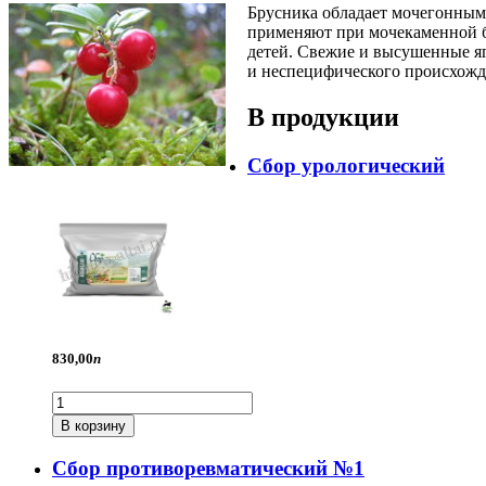
Брусника обладает мочегонным
применяют при мочекаменной б
детей. Свежие и высушенные яг
и неспецифического происхожде
В продукции
Сбор урологический
830,
00
п
В корзину
Сбор противоревматический №1