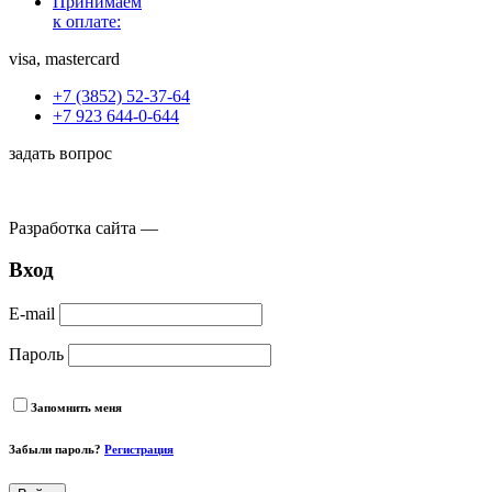
Принимаем
к оплате:
visa, mastercard
+7 (3852) 52-37-64
+7 923 644-0-644
задать вопрос
Разработка сайта —
Вход
E-mail
Пароль
Запомнить меня
Забыли пароль?
Регистрация