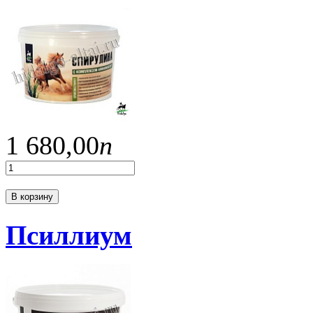
1 680,
00
п
В корзину
Псиллиум