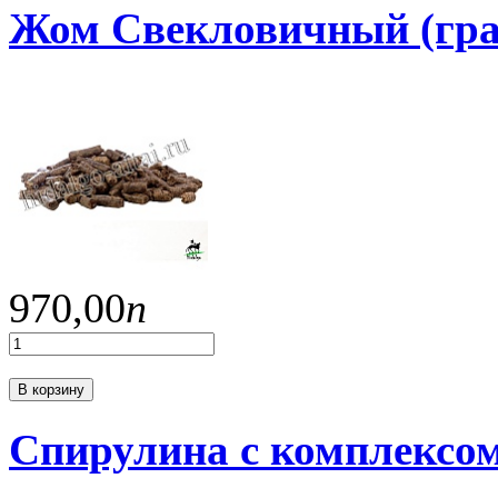
Жом Свекловичный (гр
970,
00
п
В корзину
Спирулина с комплексо