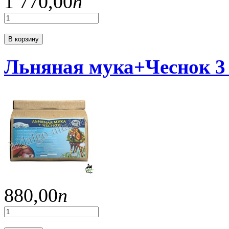
1 770,
00
п
В корзину
Льняная мука+Чеснок 3
880,
00
п