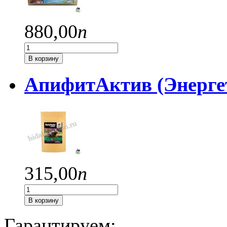
880,
00
п
В корзину
АпифитАктив (Энергет
315,
00
п
В корзину
Гарантируем: