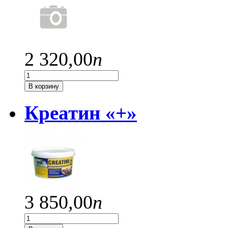
2 320,
00
п
В корзину
Креатин «+»
3 850,
00
п