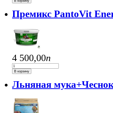
В корзину
Премикс PantoVit Ene
4 500,
00
п
В корзину
Льняная мука+Чеснок