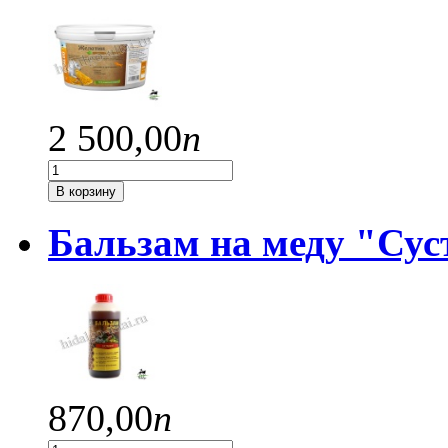
2 500,
00
п
В корзину
Бальзам на меду "Сус
870,
00
п