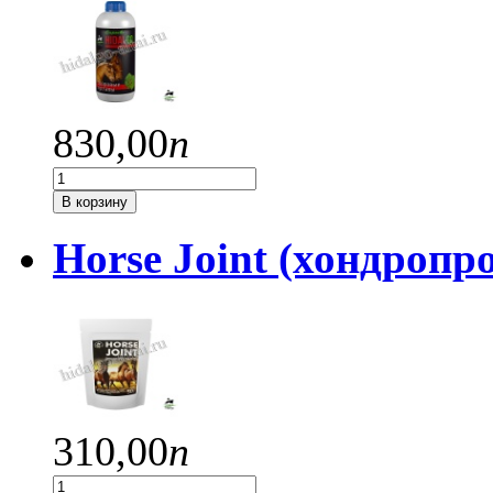
830,
00
п
В корзину
Horse Joint (хондропр
310,
00
п