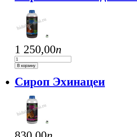
1 250,
00
п
В корзину
Сироп Эхинацеи
830,
00
п