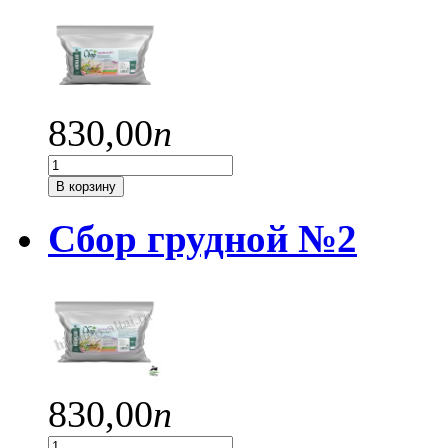
830,
00
п
В корзину
Сбор грудной №2
830,
00
п